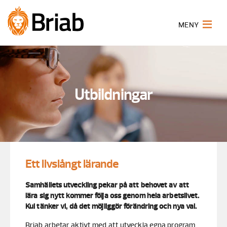
MENY
Utbildningar
Ett livslångt lärande
Samhällets utveckling pekar på att behovet av att
lära sig nytt kommer följa oss genom hela arbetslivet.
Kul tänker vi, då det möjliggör förändring och nya val.
Briab arbetar aktivt med att utveckla egna program