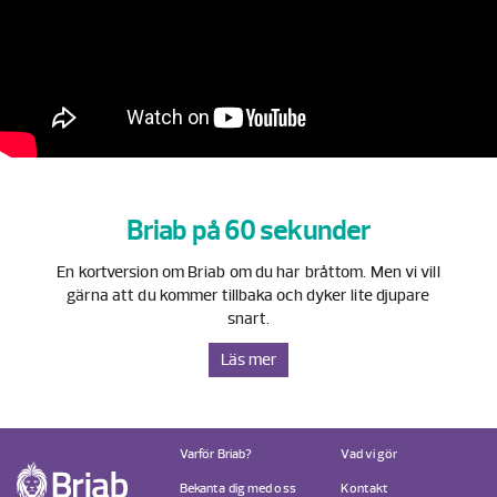
Briab på 60 sekunder
En kortversion om Briab om du har bråttom. Men vi vill
gärna att du kommer tillbaka och dyker lite djupare
snart.
Läs mer
Varför Briab?
Vad vi gör
Bekanta dig med oss
Kontakt