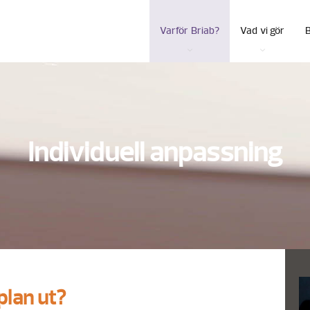
Varför Briab?
Vad vi gör
Individuell anpassning
plan ut?