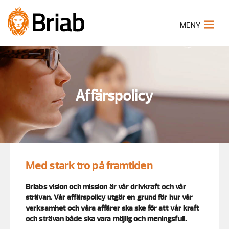
MENY
Affärspolicy
Med stark tro på framtiden
Briabs vision och mission är vår drivkraft och vår
strävan. Vår affärspolicy utgör en grund för hur vår
verksamhet och våra affärer ska ske för att vår kraft
och strävan både ska vara möjlig och meningsfull.